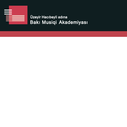
Bütün bunlara görə Üzeyir Hacıbəyovun yaradıcılığı
Azərbaycan xalqının milli sərvətidir.
Üzeyir Hacıbəyov şəxsiyyəti Azərbaycan xalqının iftixarı,
bizim milli iftixarımızdır.
Heydər Əliyev