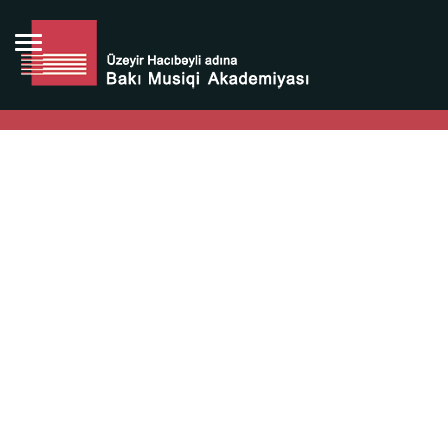
Bütün bunlara görə Üzeyir Hacıbəyovun yaradıcılığı
Azərbaycan xalqının milli sərvətidir.
Üzeyir Hacıbəyov şəxsiyyəti Azərbaycan xalqının iftixarı,
bizim milli iftixarımızdır.
Heydər Əliyev