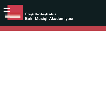
Bütün bunlara görə Üzeyir Hacıbəyovun yaradıcılığı
Azərbaycan xalqının milli sərvətidir.
Üzeyir Hacıbəyov şəxsiyyəti Azərbaycan xalqının iftixarı,
bizim milli iftixarımızdır.
Heydər Əliyev