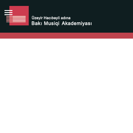
Bütün bunlara görə Üzeyir Hacıbəyovun yaradıcılığı
Azərbaycan xalqının milli sərvətidir.
Üzeyir Hacıbəyov şəxsiyyəti Azərbaycan xalqının iftixarı,
bizim milli iftixarımızdır.
Heydər Əliyev