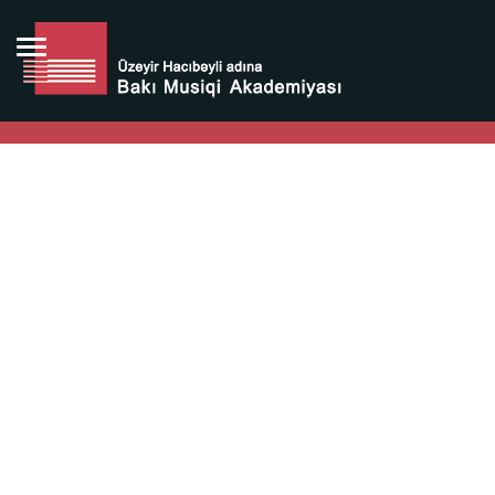
Bütün bunlara görə Üzeyir Hacıbəyovun yaradıcılığı
Azərbaycan xalqının milli sərvətidir.
Üzeyir Hacıbəyov şəxsiyyəti Azərbaycan xalqının iftixarı,
bizim milli iftixarımızdır.
Heydər Əliyev