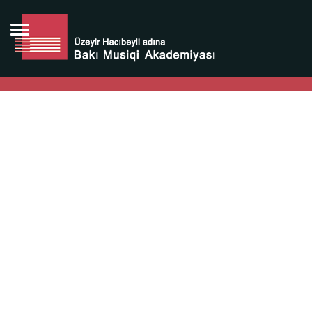
Bütün bunlara görə Üzeyir Hacıbəyovun yaradıcılığı
Azərbaycan xalqının milli sərvətidir.
Üzeyir Hacıbəyov şəxsiyyəti Azərbaycan xalqının iftixarı,
bizim milli iftixarımızdır.
Heydər Əliyev