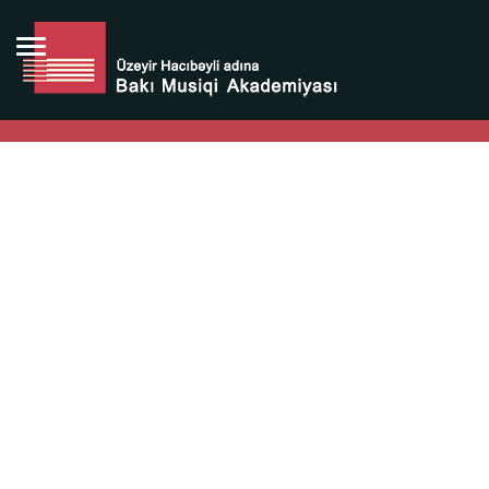
Bütün bunlara görə Üzeyir Hacıbəyovun yaradıcılığı
Azərbaycan xalqının milli sərvətidir.
Üzeyir Hacıbəyov şəxsiyyəti Azərbaycan xalqının iftixarı,
bizim milli iftixarımızdır.
Heydər Əliyev