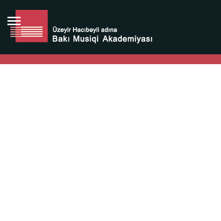
Bütün bunlara görə Üzeyir Hacıbəyovun yaradıcılığı
Azərbaycan xalqının milli sərvətidir.
Üzeyir Hacıbəyov şəxsiyyəti Azərbaycan xalqının iftixarı,
bizim milli iftixarımızdır.
Heydər Əliyev