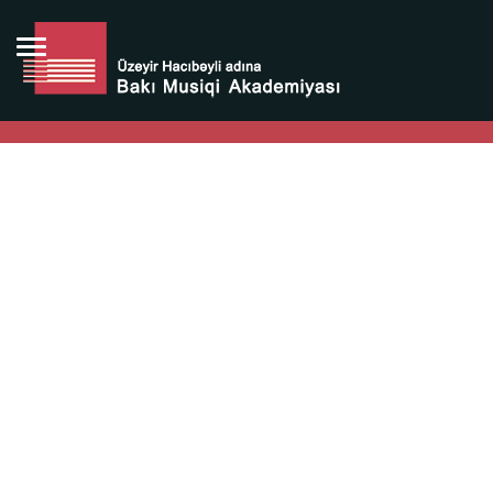
Bütün bunlara görə Üzeyir Hacıbəyovun yaradıcılığı
Azərbaycan xalqının milli sərvətidir.
Üzeyir Hacıbəyov şəxsiyyəti Azərbaycan xalqının iftixarı,
bizim milli iftixarımızdır.
Heydər Əliyev