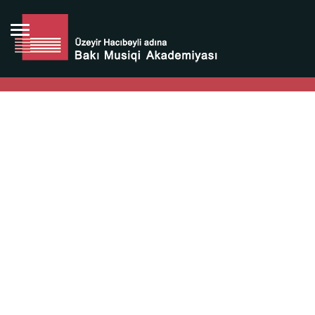
Bütün bunlara görə Üzeyir Hacıbəyovun yaradıcılığı
Azərbaycan xalqının milli sərvətidir.
Üzeyir Hacıbəyov şəxsiyyəti Azərbaycan xalqının iftixarı,
bizim milli iftixarımızdır.
Heydər Əliyev