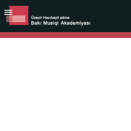
Bütün bunlara görə Üzeyir Hacıbəyovun yaradıcılığı
Azərbaycan xalqının milli sərvətidir.
Üzeyir Hacıbəyov şəxsiyyəti Azərbaycan xalqının iftixarı,
bizim milli iftixarımızdır.
Heydər Əliyev