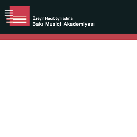
Bütün bunlara görə Üzeyir Hacıbəyovun yaradıcılığı
Azərbaycan xalqının milli sərvətidir.
Üzeyir Hacıbəyov şəxsiyyəti Azərbaycan xalqının iftixarı,
bizim milli iftixarımızdır.
Heydər Əliyev