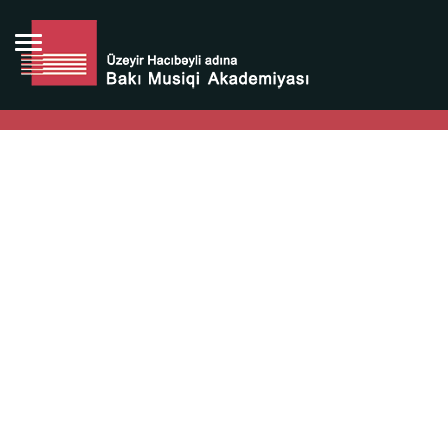
Bütün bunlara görə Üzeyir Hacıbəyovun yaradıcılığı
Azərbaycan xalqının milli sərvətidir.
Üzeyir Hacıbəyov şəxsiyyəti Azərbaycan xalqının iftixarı,
bizim milli iftixarımızdır.
Heydər Əliyev