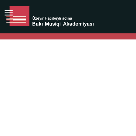
Bütün bunlara görə Üzeyir Hacıbəyovun yaradıcılığı
Azərbaycan xalqının milli sərvətidir.
Üzeyir Hacıbəyov şəxsiyyəti Azərbaycan xalqının iftixarı,
bizim milli iftixarımızdır.
Heydər Əliyev