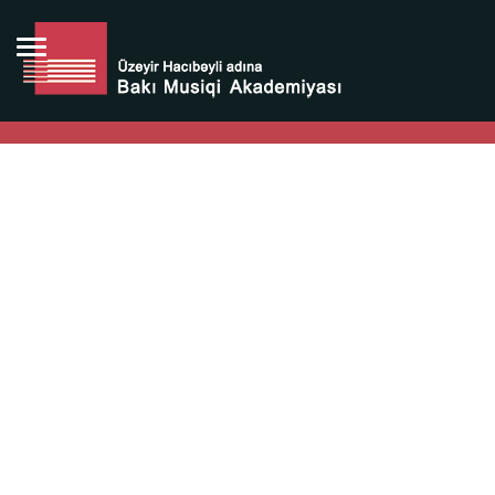
Bütün bunlara görə Üzeyir Hacıbəyovun yaradıcılığı
Azərbaycan xalqının milli sərvətidir.
Üzeyir Hacıbəyov şəxsiyyəti Azərbaycan xalqının iftixarı,
bizim milli iftixarımızdır.
Heydər Əliyev