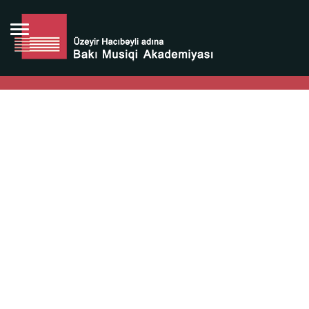
Bütün bunlara görə Üzeyir Hacıbəyovun yaradıcılığı
Azərbaycan xalqının milli sərvətidir.
Üzeyir Hacıbəyov şəxsiyyəti Azərbaycan xalqının iftixarı,
bizim milli iftixarımızdır.
Heydər Əliyev