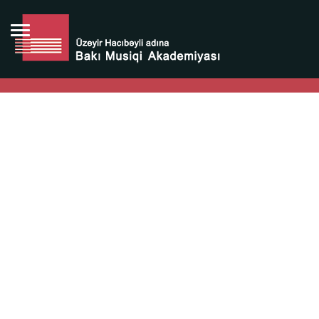
Bütün bunlara görə Üzeyir Hacıbəyovun yaradıcılığı
Azərbaycan xalqının milli sərvətidir.
Üzeyir Hacıbəyov şəxsiyyəti Azərbaycan xalqının iftixarı,
bizim milli iftixarımızdır.
Heydər Əliyev