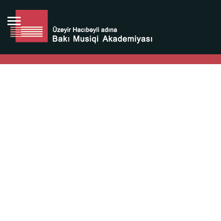
Bütün bunlara görə Üzeyir Hacıbəyovun yaradıcılığı
Azərbaycan xalqının milli sərvətidir.
Üzeyir Hacıbəyov şəxsiyyəti Azərbaycan xalqının iftixarı,
bizim milli iftixarımızdır.
Heydər Əliyev