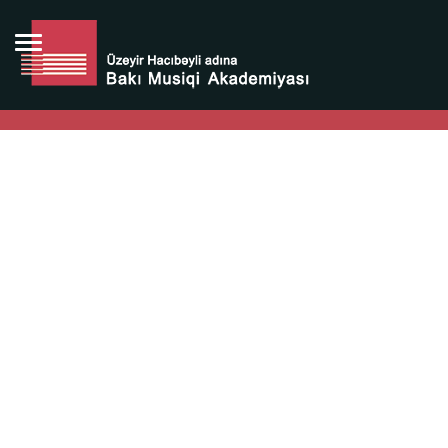
Bütün bunlara görə Üzeyir Hacıbəyovun yaradıcılığı
Azərbaycan xalqının milli sərvətidir.
Üzeyir Hacıbəyov şəxsiyyəti Azərbaycan xalqının iftixarı,
bizim milli iftixarımızdır.
Heydər Əliyev