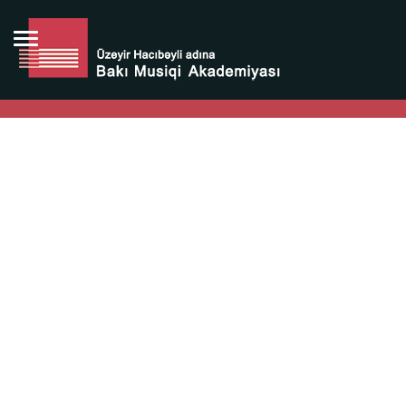
Bütün bunlara görə Üzeyir Hacıbəyovun yaradıcılığı
Azərbaycan xalqının milli sərvətidir.
Üzeyir Hacıbəyov şəxsiyyəti Azərbaycan xalqının iftixarı,
bizim milli iftixarımızdır.
Heydər Əliyev