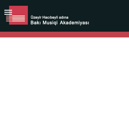
Bütün bunlara görə Üzeyir Hacıbəyovun yaradıcılığı
Azərbaycan xalqının milli sərvətidir.
Üzeyir Hacıbəyov şəxsiyyəti Azərbaycan xalqının iftixarı,
bizim milli iftixarımızdır.
Heydər Əliyev