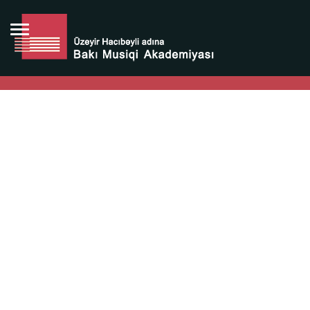
Bütün bunlara görə Üzeyir Hacıbəyovun yaradıcılığı
Azərbaycan xalqının milli sərvətidir.
Üzeyir Hacıbəyov şəxsiyyəti Azərbaycan xalqının iftixarı,
bizim milli iftixarımızdır.
Heydər Əliyev