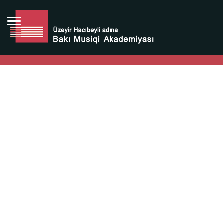
Bütün bunlara görə Üzeyir Hacıbəyovun yaradıcılığı
Azərbaycan xalqının milli sərvətidir.
Üzeyir Hacıbəyov şəxsiyyəti Azərbaycan xalqının iftixarı,
bizim milli iftixarımızdır.
Heydər Əliyev