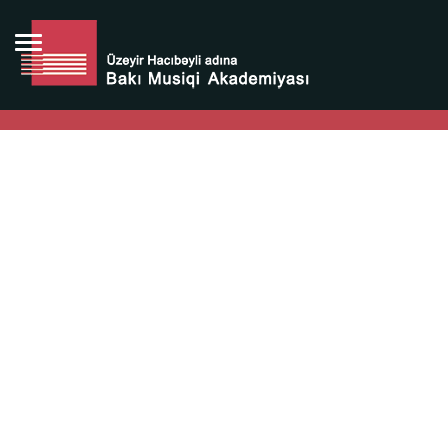
Bütün bunlara görə Üzeyir Hacıbəyovun yaradıcılığı
Azərbaycan xalqının milli sərvətidir.
Üzeyir Hacıbəyov şəxsiyyəti Azərbaycan xalqının iftixarı,
bizim milli iftixarımızdır.
Heydər Əliyev