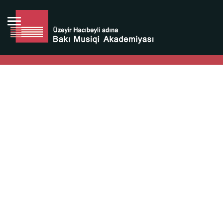
Bütün bunlara görə Üzeyir Hacıbəyovun yaradıcılığı
Azərbaycan xalqının milli sərvətidir.
Üzeyir Hacıbəyov şəxsiyyəti Azərbaycan xalqının iftixarı,
bizim milli iftixarımızdır.
Heydər Əliyev