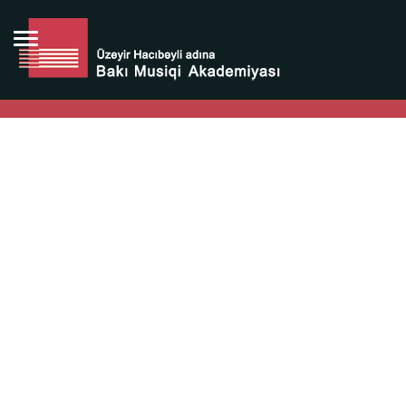
Bütün bunlara görə Üzeyir Hacıbəyovun yaradıcılığı
Azərbaycan xalqının milli sərvətidir.
Üzeyir Hacıbəyov şəxsiyyəti Azərbaycan xalqının iftixarı,
bizim milli iftixarımızdır.
Heydər Əliyev