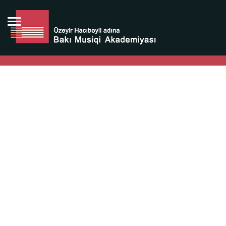
Bütün bunlara görə Üzeyir Hacıbəyovun yaradıcılığı
Azərbaycan xalqının milli sərvətidir.
Üzeyir Hacıbəyov şəxsiyyəti Azərbaycan xalqının iftixarı,
bizim milli iftixarımızdır.
Heydər Əliyev