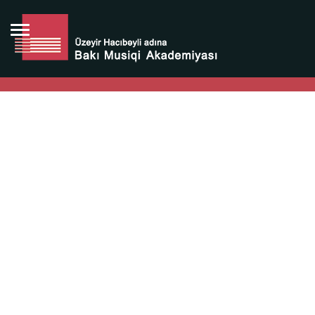
Bütün bunlara görə Üzeyir Hacıbəyovun yaradıcılığı
Azərbaycan xalqının milli sərvətidir.
Üzeyir Hacıbəyov şəxsiyyəti Azərbaycan xalqının iftixarı,
bizim milli iftixarımızdır.
Heydər Əliyev