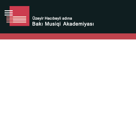
Bütün bunlara görə Üzeyir Hacıbəyovun yaradıcılığı
Azərbaycan xalqının milli sərvətidir.
Üzeyir Hacıbəyov şəxsiyyəti Azərbaycan xalqının iftixarı,
bizim milli iftixarımızdır.
Heydər Əliyev