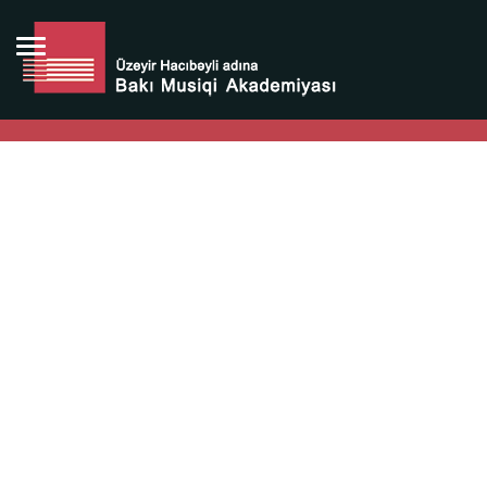
Bütün bunlara görə Üzeyir Hacıbəyovun yaradıcılığı
Azərbaycan xalqının milli sərvətidir.
Üzeyir Hacıbəyov şəxsiyyəti Azərbaycan xalqının iftixarı,
bizim milli iftixarımızdır.
Heydər Əliyev