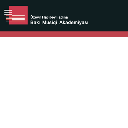
Bütün bunlara görə Üzeyir Hacıbəyovun yaradıcılığı
Azərbaycan xalqının milli sərvətidir.
Üzeyir Hacıbəyov şəxsiyyəti Azərbaycan xalqının iftixarı,
bizim milli iftixarımızdır.
Heydər Əliyev