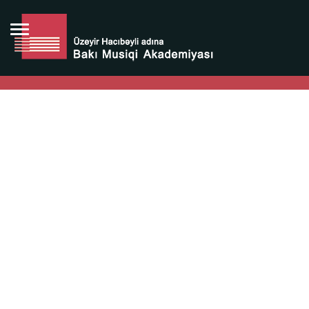
Bütün bunlara görə Üzeyir Hacıbəyovun yaradıcılığı
Azərbaycan xalqının milli sərvətidir.
Üzeyir Hacıbəyov şəxsiyyəti Azərbaycan xalqının iftixarı,
bizim milli iftixarımızdır.
Heydər Əliyev