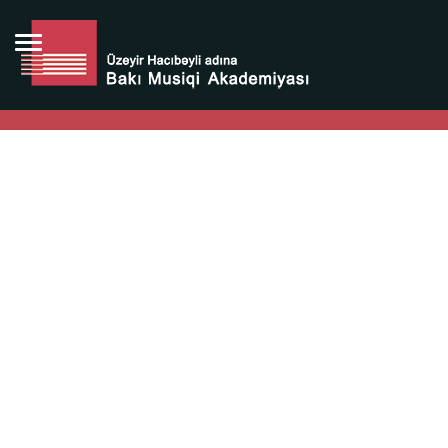
Bütün bunlara görə Üzeyir Hacıbəyovun yaradıcılığı
Azərbaycan xalqının milli sərvətidir.
Üzeyir Hacıbəyov şəxsiyyəti Azərbaycan xalqının iftixarı,
bizim milli iftixarımızdır.
Heydər Əliyev