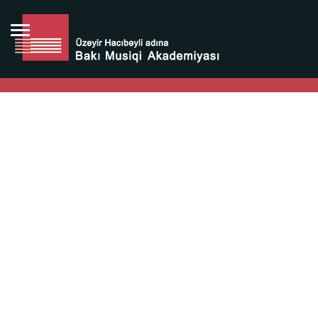
Bütün bunlara görə Üzeyir Hacıbəyovun yaradıcılığı
Azərbaycan xalqının milli sərvətidir.
Üzeyir Hacıbəyov şəxsiyyəti Azərbaycan xalqının iftixarı,
bizim milli iftixarımızdır.
Heydər Əliyev