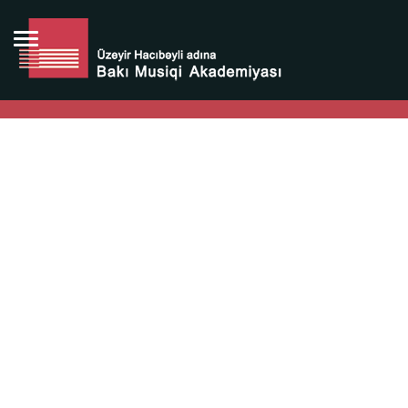
Bütün bunlara görə Üzeyir Hacıbəyovun yaradıcılığı
Azərbaycan xalqının milli sərvətidir.
Üzeyir Hacıbəyov şəxsiyyəti Azərbaycan xalqının iftixarı,
bizim milli iftixarımızdır.
Heydər Əliyev