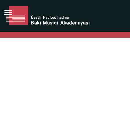
Bütün bunlara görə Üzeyir Hacıbəyovun yaradıcılığı
Azərbaycan xalqının milli sərvətidir.
Üzeyir Hacıbəyov şəxsiyyəti Azərbaycan xalqının iftixarı,
bizim milli iftixarımızdır.
Heydər Əliyev