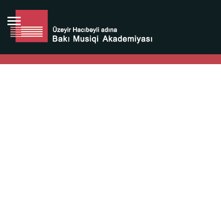
Bütün bunlara görə Üzeyir Hacıbəyovun yaradıcılığı
Azərbaycan xalqının milli sərvətidir.
Üzeyir Hacıbəyov şəxsiyyəti Azərbaycan xalqının iftixarı,
bizim milli iftixarımızdır.
Heydər Əliyev