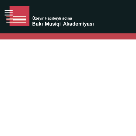
Bütün bunlara görə Üzeyir Hacıbəyovun yaradıcılığı
Azərbaycan xalqının milli sərvətidir.
Üzeyir Hacıbəyov şəxsiyyəti Azərbaycan xalqının iftixarı,
bizim milli iftixarımızdır.
Heydər Əliyev