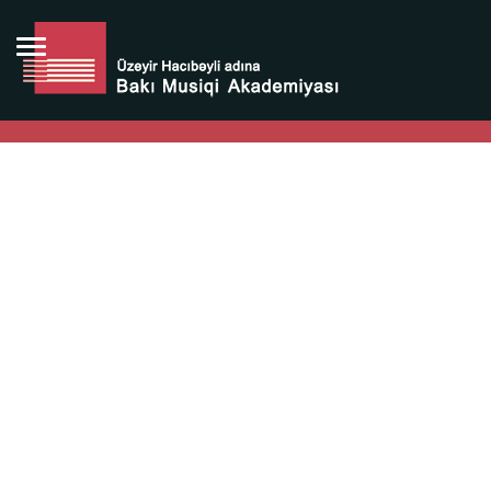
Bütün bunlara görə Üzeyir Hacıbəyovun yaradıcılığı
Azərbaycan xalqının milli sərvətidir.
Üzeyir Hacıbəyov şəxsiyyəti Azərbaycan xalqının iftixarı,
bizim milli iftixarımızdır.
Heydər Əliyev