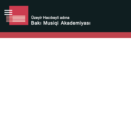
Bütün bunlara görə Üzeyir Hacıbəyovun yaradıcılığı
Azərbaycan xalqının milli sərvətidir.
Üzeyir Hacıbəyov şəxsiyyəti Azərbaycan xalqının iftixarı,
bizim milli iftixarımızdır.
Heydər Əliyev