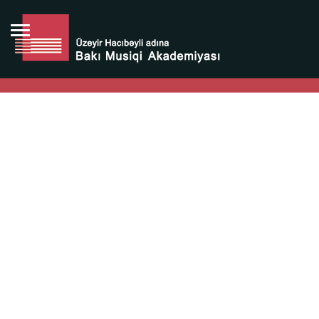
Bütün bunlara görə Üzeyir Hacıbəyovun yaradıcılığı
Azərbaycan xalqının milli sərvətidir.
Üzeyir Hacıbəyov şəxsiyyəti Azərbaycan xalqının iftixarı,
bizim milli iftixarımızdır.
Heydər Əliyev