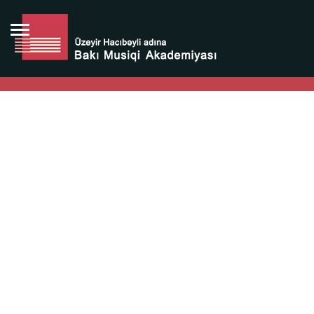
Bütün bunlara görə Üzeyir Hacıbəyovun yaradıcılığı
Azərbaycan xalqının milli sərvətidir.
Üzeyir Hacıbəyov şəxsiyyəti Azərbaycan xalqının iftixarı,
bizim milli iftixarımızdır.
Heydər Əliyev