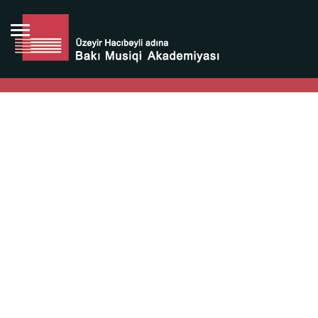
Bütün bunlara görə Üzeyir Hacıbəyovun yaradıcılığı
Azərbaycan xalqının milli sərvətidir.
Üzeyir Hacıbəyov şəxsiyyəti Azərbaycan xalqının iftixarı,
bizim milli iftixarımızdır.
Heydər Əliyev