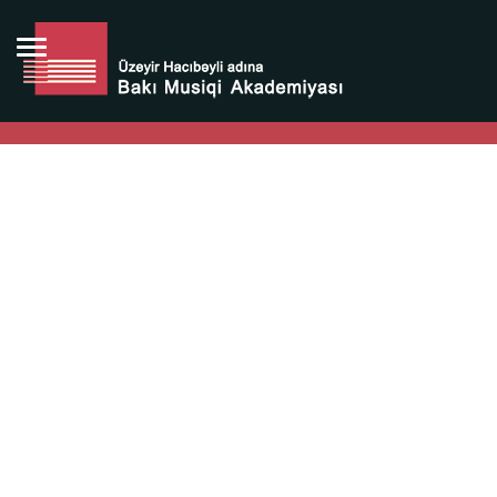
Bütün bunlara görə Üzeyir Hacıbəyovun yaradıcılığı
Azərbaycan xalqının milli sərvətidir.
Üzeyir Hacıbəyov şəxsiyyəti Azərbaycan xalqının iftixarı,
bizim milli iftixarımızdır.
Heydər Əliyev