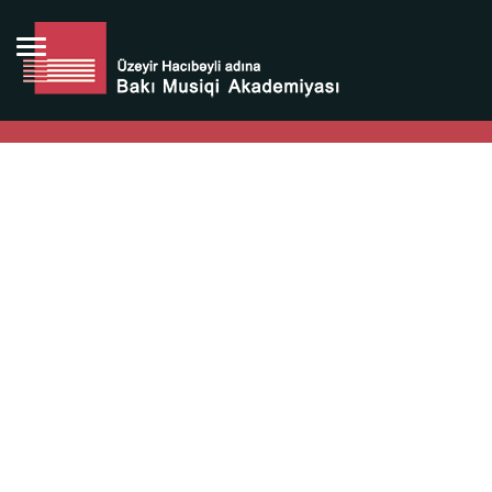
Bütün bunlara görə Üzeyir Hacıbəyovun yaradıcılığı
Azərbaycan xalqının milli sərvətidir.
Üzeyir Hacıbəyov şəxsiyyəti Azərbaycan xalqının iftixarı,
bizim milli iftixarımızdır.
Heydər Əliyev