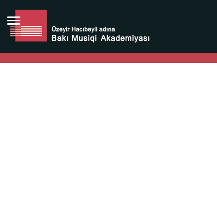
Bütün bunlara görə Üzeyir Hacıbəyovun yaradıcılığı
Azərbaycan xalqının milli sərvətidir.
Üzeyir Hacıbəyov şəxsiyyəti Azərbaycan xalqının iftixarı,
bizim milli iftixarımızdır.
Heydər Əliyev