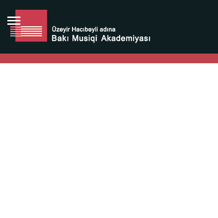
Bütün bunlara görə Üzeyir Hacıbəyovun yaradıcılığı
Azərbaycan xalqının milli sərvətidir.
Üzeyir Hacıbəyov şəxsiyyəti Azərbaycan xalqının iftixarı,
bizim milli iftixarımızdır.
Heydər Əliyev