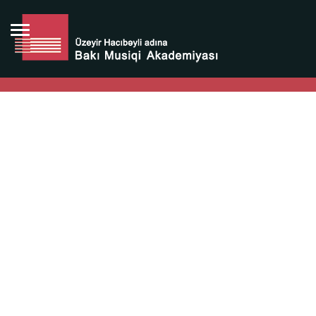
Bütün bunlara görə Üzeyir Hacıbəyovun yaradıcılığı
Azərbaycan xalqının milli sərvətidir.
Üzeyir Hacıbəyov şəxsiyyəti Azərbaycan xalqının iftixarı,
bizim milli iftixarımızdır.
Heydər Əliyev