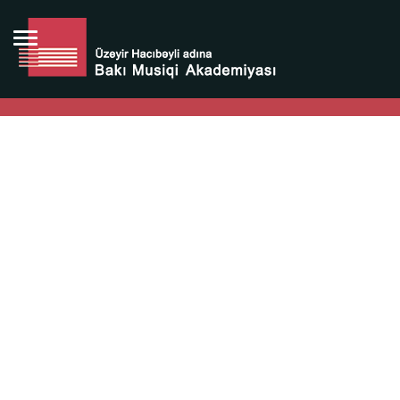
Bütün bunlara görə Üzeyir Hacıbəyovun yaradıcılığı
Azərbaycan xalqının milli sərvətidir.
Üzeyir Hacıbəyov şəxsiyyəti Azərbaycan xalqının iftixarı,
bizim milli iftixarımızdır.
Heydər Əliyev