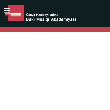
Bütün bunlara görə Üzeyir Hacıbəyovun yaradıcılığı
Azərbaycan xalqının milli sərvətidir.
Üzeyir Hacıbəyov şəxsiyyəti Azərbaycan xalqının iftixarı,
bizim milli iftixarımızdır.
Heydər Əliyev